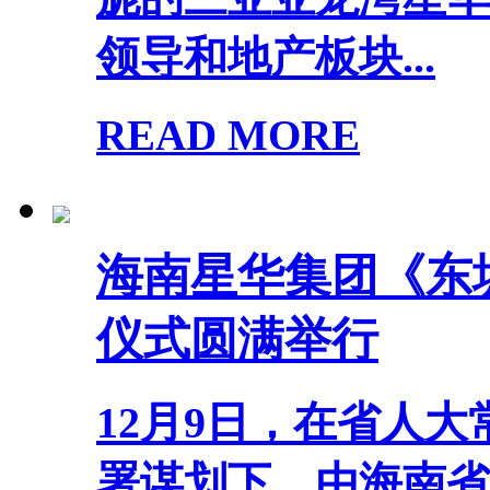
领导和地产板块...
READ MORE
海南星华集团《东
仪式圆满举行
12月9日，在省人
署谋划下，由海南省