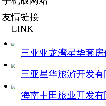
手机版网站
友情链接
LINK
三亚亚龙湾星华套房
三亚星华旅游开发有
海南中田旅业开发有