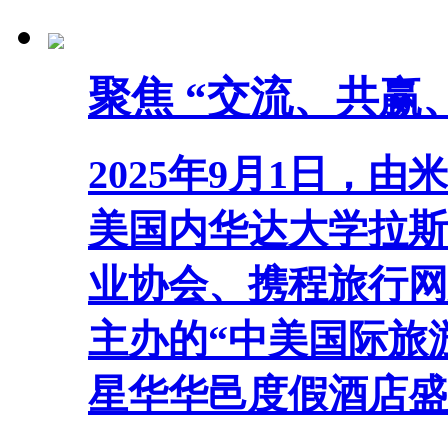
聚焦 “交流、共赢
2025年9月1日，
美国内华达大学拉斯
业协会、携程旅行网
主办的“中美国际旅
星华华邑度假酒店盛大