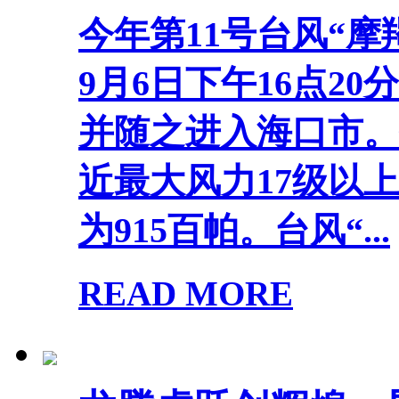
今年第11号台风“
9月6日下午16点2
并随之进入海口市。
近最大风力17级以上
为915百帕。台风“...
READ MORE