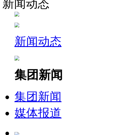
新闻动态
新闻动态
集团新闻
集团新闻
媒体报道