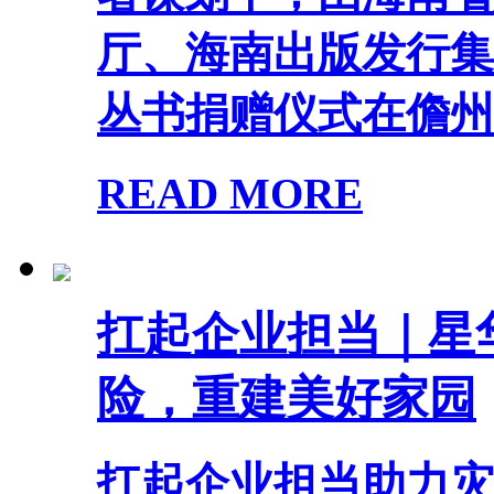
厅、海南出版发行集
丛书捐赠仪式在儋州海
READ MORE
扛起企业担当｜星
险，重建美好家园
扛起企业担当助力灾