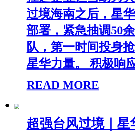
过境海南之后，星华
部署，紧急抽调50
队，第一时间投身抢
星华力量。 积极响应.
READ MORE
超强台风过境｜星