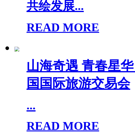
共绘发展...
READ MORE
山海奇遇 青春星华 |
国国际旅游交易会
...
READ MORE