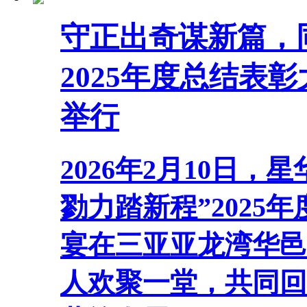
守正出奇谋新篇，同
2025年度总结表彰
举行
2026年2月10日
勠力踏新程”2025
宴在三亚亚龙湾华邑
人欢聚一堂，共同回