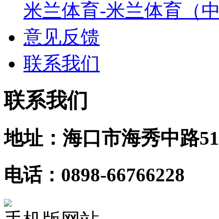
米兰体育-米兰体育（
意见反馈
联系我们
联系我们
地址：海口市海秀中路51
电话：0898-66766228