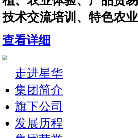
植、农业体验、产品贸易
技术交流培训、特色农业
查看详细
走进星华
集团简介
旗下公司
发展历程