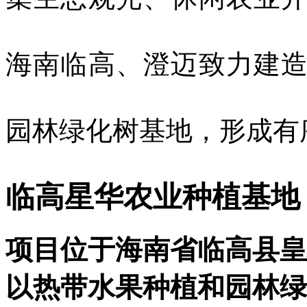
海南临高、澄迈致力建
园林绿化树基地，形成有
临高星华农业种植基地
项目位于海南省临高县皇
以热带水果种植和园林绿