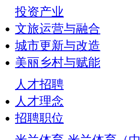
投资产业
文旅运营与融合
城市更新与改造
美丽乡村与赋能
人才招聘
人才理念
招聘职位
米兰体育-米兰体育（