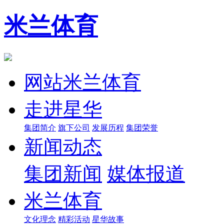
米兰体育
网站米兰体育
走进星华
集团简介
旗下公司
发展历程
集团荣誉
新闻动态
集团新闻
媒体报道
米兰体育
文化理念
精彩活动
星华故事