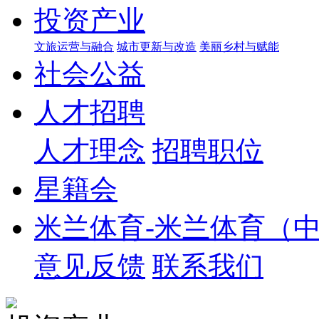
投资产业
文旅运营与融合
城市更新与改造
美丽乡村与赋能
社会公益
人才招聘
人才理念
招聘职位
星籍会
米兰体育-米兰体育（
意见反馈
联系我们