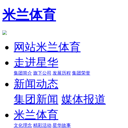
米兰体育
网站米兰体育
走进星华
集团简介
旗下公司
发展历程
集团荣誉
新闻动态
集团新闻
媒体报道
米兰体育
文化理念
精彩活动
星华故事