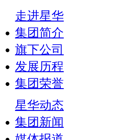
走进星华
集团简介
旗下公司
发展历程
集团荣誉
星华动态
集团新闻
媒体报道