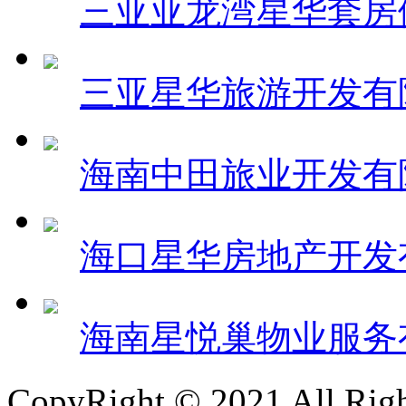
三亚亚龙湾星华套房
三亚星华旅游开发有
海南中田旅业开发有
海口星华房地产开发
海南星悦巢物业服务
CopyRight © 2021 All