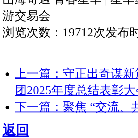
游交易会
浏览次数：19712次
发布时间
上一篇：守正出奇谋新篇
团2025年度总结表彰
下一篇：聚焦 “交流、
返回