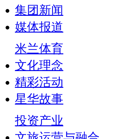
集团新闻
媒体报道
米兰体育
文化理念
精彩活动
星华故事
投资产业
文旅运营与融合