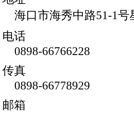
海口市海秀中路51-1号
电话
0898-66766228
传真
0898-66778929
邮箱