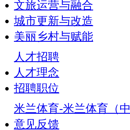
文旅运营与融合
城市更新与改造
美丽乡村与赋能
人才招聘
人才理念
招聘职位
米兰体育-米兰体育（
意见反馈