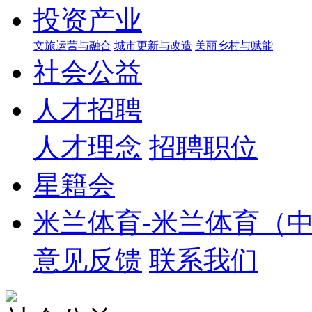
投资产业
文旅运营与融合
城市更新与改造
美丽乡村与赋能
社会公益
人才招聘
人才理念
招聘职位
星籍会
米兰体育-米兰体育（
意见反馈
联系我们