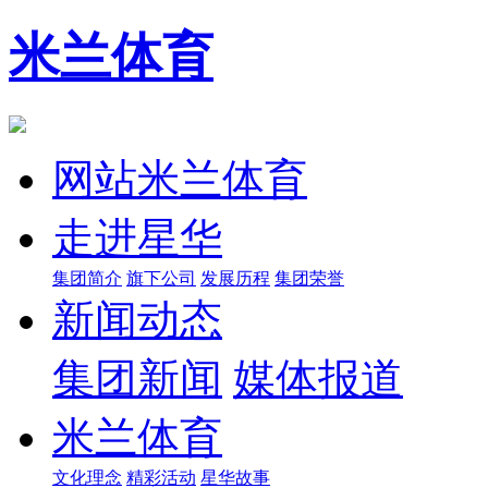
米兰体育
网站米兰体育
走进星华
集团简介
旗下公司
发展历程
集团荣誉
新闻动态
集团新闻
媒体报道
米兰体育
文化理念
精彩活动
星华故事