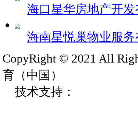
海口星华房地产开发
海南星悦巢物业服务
CopyRight © 2021 All
育（中国）
技术支持：