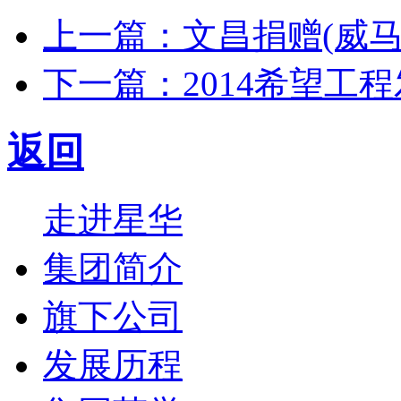
上一篇：文昌捐赠(威马
下一篇：2014希望工
返回
走进星华
集团简介
旗下公司
发展历程