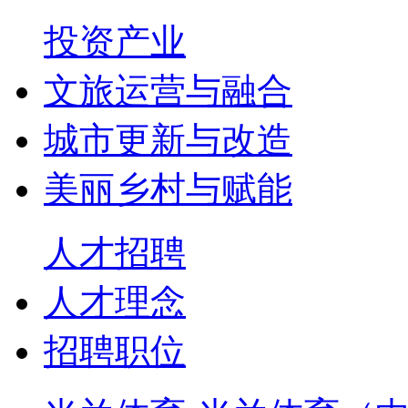
投资产业
文旅运营与融合
城市更新与改造
美丽乡村与赋能
人才招聘
人才理念
招聘职位