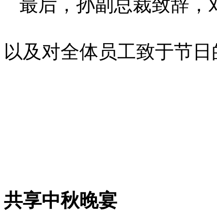
最后，孙副总裁致辞，
以及对全体员工致于节日
共享中秋晚宴