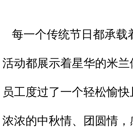
每一个传统节日都承载
活动都展示着星华的米兰
员工度过了一个轻松愉快
浓浓的中秋情、团圆情，