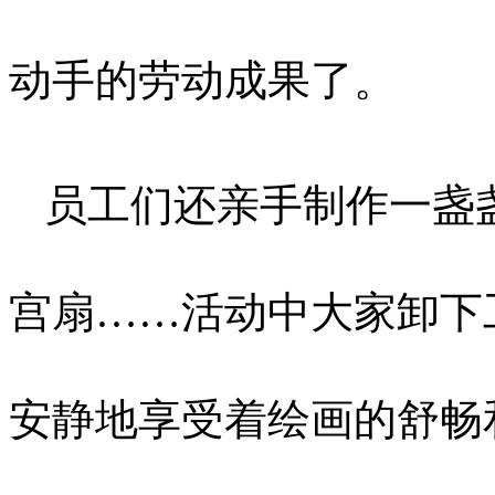
动手的劳动成果了。
员工们还亲手制作一盏
宫扇……活动中大家卸下
安静地享受着绘画的舒畅